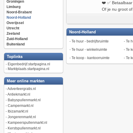
Groningen
❤️ ✅ Betaalbaar 
Limburg
Of je nu groot of 
Noord-Brabant
Noord-Holland
Overijssel
Utrecht
Noord-Holland
Zeeland
Zuid-Holland
-
Te huur - bedrijfsruimte
-
Te h
Buitenland
-
Te huur - winkelruimte
-
Te k
Toplinks
-
Te koop - kantoorruimte
-
Te k
-
Eigenbedrijf.startpagina.nl
-
Marktplaats.startpagina.nl
Meer online markten
-
Adverteergratis.nl
-
Antiekmarkt.nl
-
Babyspullenmarkt.nl
-
Campermarkt.nl
-
Ibizamarkt.nl
-
Jongerenmarkt.nl
-
Kampeerspullenmarkt.nl
-
Kerstspullenmarkt.nl