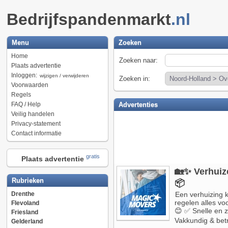
Bedrijfspandenmarkt
.nl
Menu
Zoeken
Home
Zoeken naar:
Plaats advertentie
Inloggen:
wijzigen / verwijderen
Zoeken in:
Voorwaarden
Regels
FAQ / Help
Advertenties
Veilig handelen
Privacy-statement
Contact informatie
gratis
Plaats advertentie
🏡✨ Verhuiz
Rubrieken
📦
Drenthe
Een verhuizing k
regelen alles vo
Flevoland
😊 ✅ Snelle en z
Friesland
Vakkundig & betr
Gelderland