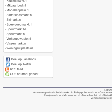
-
Klusjesmarkt.nl
-
Mkbaanbod.nl
-
Modellenplein.nl
-
Sinterklaasmarkt.nl
-
Skimarkt.nl
-
Speelgoedmarkt.nl
-
Speurmarkt.be
-
Speurmarkt.nl
-
Verkoopuwauto.nl
-
Vissenmarkt.nl
-
Woningruilplaats.nl
Deel op Facebook
Deel op Twitter
RSS feed
CO2 neutraal gehost
Copyri
Adverteergratis.nl
- Antiekmarkt.nl
- Babyspullenmarkt.nl
- Campermar
Klusjesmarkt.nl
- Mkbaanbod.nl
- Modellenplein.nl
- Sinterk
Verkoopuwauto.nl