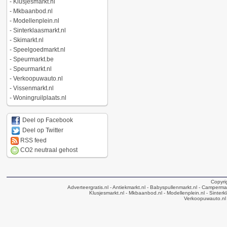
-
Klusjesmarkt.nl
-
Mkbaanbod.nl
-
Modellenplein.nl
-
Sinterklaasmarkt.nl
-
Skimarkt.nl
-
Speelgoedmarkt.nl
-
Speurmarkt.be
-
Speurmarkt.nl
-
Verkoopuwauto.nl
-
Vissenmarkt.nl
-
Woningruilplaats.nl
Deel op Facebook
Deel op Twitter
RSS feed
CO2 neutraal gehost
Copyri
Adverteergratis.nl
- Antiekmarkt.nl
- Babyspullenmarkt.nl
- Campermar
Klusjesmarkt.nl
- Mkbaanbod.nl
- Modellenplein.nl
- Sinterk
Verkoopuwauto.nl