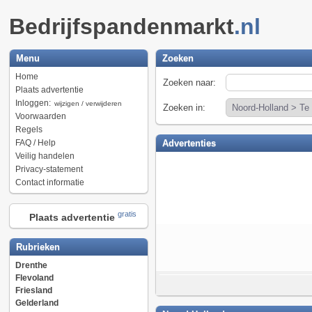
Bedrijfspandenmarkt
.nl
Menu
Zoeken
Home
Zoeken naar:
Plaats advertentie
Inloggen:
wijzigen / verwijderen
Zoeken in:
Voorwaarden
Regels
FAQ / Help
Advertenties
Veilig handelen
Privacy-statement
Contact informatie
gratis
Plaats advertentie
Rubrieken
Drenthe
Flevoland
Friesland
Gelderland