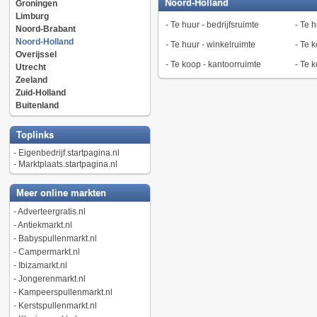
Noord-Holland
Groningen
Limburg
-
Te huur - bedrijfsruimte
-
Te h
Noord-Brabant
Noord-Holland
-
Te huur - winkelruimte
-
Te k
Overijssel
-
Te koop - kantoorruimte
-
Te k
Utrecht
Zeeland
Zuid-Holland
Buitenland
Toplinks
-
Eigenbedrijf.startpagina.nl
-
Marktplaats.startpagina.nl
Meer online markten
-
Adverteergratis.nl
-
Antiekmarkt.nl
-
Babyspullenmarkt.nl
-
Campermarkt.nl
-
Ibizamarkt.nl
-
Jongerenmarkt.nl
-
Kampeerspullenmarkt.nl
-
Kerstspullenmarkt.nl