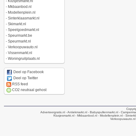
-
Klusjesmarkt.nl
-
Mkbaanbod.nl
-
Modellenplein.nl
-
Sinterklaasmarkt.nl
-
Skimarkt.nl
-
Speelgoedmarkt.nl
-
Speurmarkt.be
-
Speurmarkt.nl
-
Verkoopuwauto.nl
-
Vissenmarkt.nl
-
Woningruilplaats.nl
Deel op Facebook
Deel op Twitter
RSS feed
CO2 neutraal gehost
Copyri
Adverteergratis.nl
- Antiekmarkt.nl
- Babyspullenmarkt.nl
- Campermar
Klusjesmarkt.nl
- Mkbaanbod.nl
- Modellenplein.nl
- Sinterk
Verkoopuwauto.nl