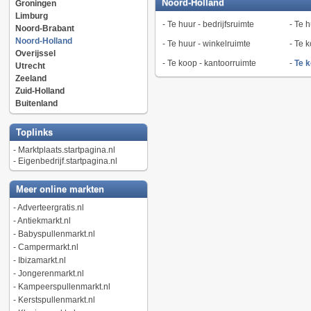
Noord-Holland
Groningen
Limburg
-
Te huur - bedrijfsruimte
-
Te h
Noord-Brabant
Noord-Holland
-
Te huur - winkelruimte
-
Te k
Overijssel
-
Te koop - kantoorruimte
-
Te k
Utrecht
Zeeland
Zuid-Holland
Buitenland
Toplinks
-
Marktplaats.startpagina.nl
-
Eigenbedrijf.startpagina.nl
Meer online markten
-
Adverteergratis.nl
-
Antiekmarkt.nl
-
Babyspullenmarkt.nl
-
Campermarkt.nl
-
Ibizamarkt.nl
-
Jongerenmarkt.nl
-
Kampeerspullenmarkt.nl
-
Kerstspullenmarkt.nl