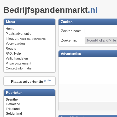
Bedrijfspandenmarkt
.nl
Menu
Zoeken
Home
Zoeken naar:
Plaats advertentie
Inloggen:
wijzigen / verwijderen
Zoeken in:
Voorwaarden
Regels
FAQ / Help
Advertenties
Veilig handelen
Privacy-statement
Contact informatie
gratis
Plaats advertentie
Rubrieken
Drenthe
Flevoland
Friesland
Gelderland