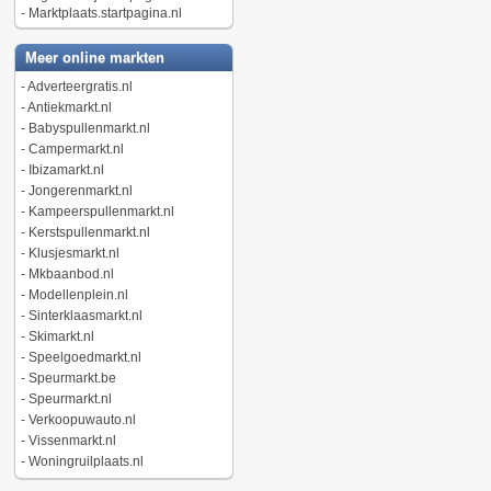
-
Marktplaats.startpagina.nl
Meer online markten
-
Adverteergratis.nl
-
Antiekmarkt.nl
-
Babyspullenmarkt.nl
-
Campermarkt.nl
-
Ibizamarkt.nl
-
Jongerenmarkt.nl
-
Kampeerspullenmarkt.nl
-
Kerstspullenmarkt.nl
-
Klusjesmarkt.nl
-
Mkbaanbod.nl
-
Modellenplein.nl
-
Sinterklaasmarkt.nl
-
Skimarkt.nl
-
Speelgoedmarkt.nl
-
Speurmarkt.be
-
Speurmarkt.nl
-
Verkoopuwauto.nl
-
Vissenmarkt.nl
-
Woningruilplaats.nl