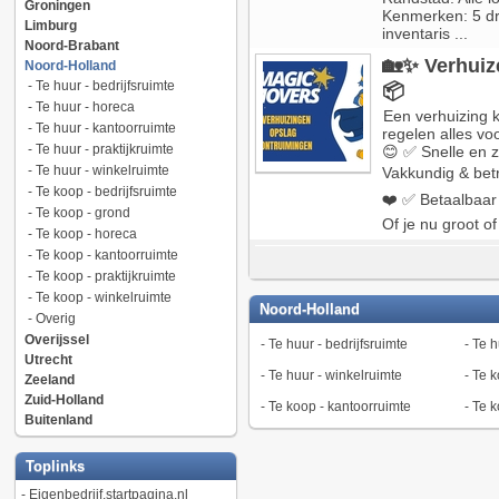
Groningen
Kenmerken: 5 dra
Limburg
inventaris ...
Noord-Brabant
🏡✨ Verhuiz
Noord-Holland
-
Te huur - bedrijfsruimte
📦
-
Te huur - horeca
Een verhuizing k
-
Te huur - kantoorruimte
regelen alles vo
-
Te huur - praktijkruimte
😊 ✅ Snelle en z
-
Te huur - winkelruimte
Vakkundig & betr
-
Te koop - bedrijfsruimte
❤️ ✅ Betaalbaar 
-
Te koop - grond
Of je nu groot of 
-
Te koop - horeca
-
Te koop - kantoorruimte
-
Te koop - praktijkruimte
-
Te koop - winkelruimte
Noord-Holland
-
Overig
Overijssel
-
Te huur - bedrijfsruimte
-
Te h
Utrecht
-
Te huur - winkelruimte
-
Te k
Zeeland
Zuid-Holland
-
Te koop - kantoorruimte
-
Te k
Buitenland
Toplinks
-
Eigenbedrijf.startpagina.nl