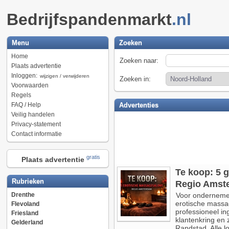
Bedrijfspandenmarkt
.nl
Menu
Zoeken
Home
Zoeken naar:
Plaats advertentie
Inloggen:
wijzigen / verwijderen
Zoeken in:
Voorwaarden
Regels
FAQ / Help
Advertenties
Veilig handelen
Privacy-statement
Contact informatie
gratis
Plaats advertentie
Te koop: 5 
Rubrieken
Regio Amst
Drenthe
Voor ondernemers
erotische massa
Flevoland
professioneel in
Friesland
klantenkring en 
Gelderland
Randstad. Alle lo