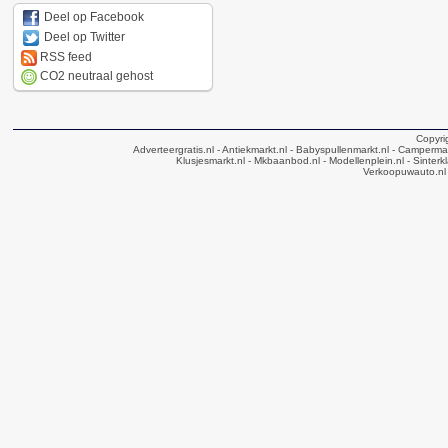
Deel op Facebook
Deel op Twitter
RSS feed
CO2 neutraal gehost
Copyri
Adverteergratis.nl
- Antiekmarkt.nl
- Babyspullenmarkt.nl
- Campermar
Klusjesmarkt.nl
- Mkbaanbod.nl
- Modellenplein.nl
- Sinterk
Verkoopuwauto.nl