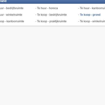
oland
uur - bedrijfsruimte
-
Te huur - horeca
-
Te huur - kantoorru
uur - winkelruimte
-
Te koop - bedrijfsruimte
-
Te koop - grond
oop - kantoorruimte
-
Te koop - praktijkruimte
-
Te koop - winkelrui