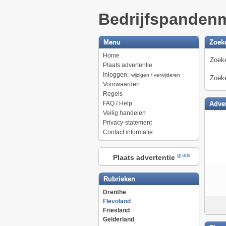
Bedrijfspanden
Menu
Zoek
Home
Zoeke
Plaats advertentie
Inloggen:
wijzigen / verwijderen
Zoeke
Voorwaarden
Regels
FAQ / Help
Adver
Veilig handelen
Privacy-statement
Contact informatie
gratis
Plaats advertentie
Rubrieken
Drenthe
Flevoland
Friesland
Gelderland