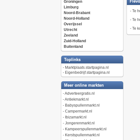
Flev
Groningen
Limburg
-
Te h
Noord-Brabant
Noord-Holland
-
Te h
Overijssel
-
Te k
Utrecht
Zeeland
Zuid-Holland
Buitenland
Toplinks
-
Marktplaats.startpagina.nl
-
Eigenbedrijf.startpagina.nl
Meer online markten
-
Adverteergratis.nl
-
Antiekmarkt.nl
-
Babyspullenmarkt.nl
-
Campermarkt.nl
-
Ibizamarkt.nl
-
Jongerenmarkt.nl
-
Kampeerspullenmarkt.nl
-
Kerstspullenmarkt.nl