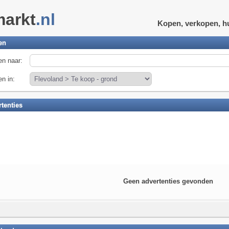
markt
.nl
Kopen, verkopen, h
en
n naar:
n in:
tenties
Geen advertenties gevonden