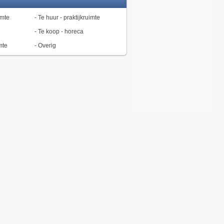
imte
-
Te huur - praktijkruimte
-
Te koop - horeca
mte
-
Overig