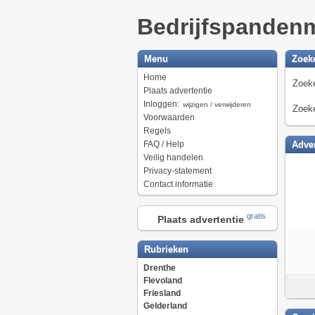
Bedrijfspanden
Menu
Zoek
Home
Zoeke
Plaats advertentie
Inloggen:
wijzigen / verwijderen
Zoeke
Voorwaarden
Regels
FAQ / Help
Adver
Veilig handelen
Privacy-statement
Contact informatie
gratis
Plaats advertentie
Rubrieken
Drenthe
Flevoland
Friesland
Gelderland