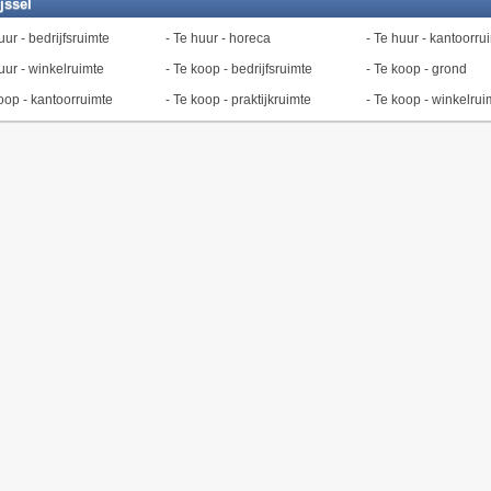
jssel
uur - bedrijfsruimte
-
Te huur - horeca
-
Te huur - kantoorru
uur - winkelruimte
-
Te koop - bedrijfsruimte
-
Te koop - grond
oop - kantoorruimte
-
Te koop - praktijkruimte
-
Te koop - winkelrui