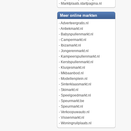
-
Marktplaats.startpagina.nl
Meer online markten
-
Adverteergratis.nl
-
Antiekmarkt.nl
-
Babyspullenmarkt.nl
-
Campermarkt.nl
-
Ibizamarkt.nl
-
Jongerenmarkt.nl
-
Kampeerspullenmarkt.nl
-
Kerstspullenmarkt.nl
-
Klusjesmarkt.nl
-
Mkbaanbod.nl
-
Modellenplein.nl
-
Sinterklaasmarkt.nl
-
Skimarkt.nl
-
Speelgoedmarkt.nl
-
Speurmarkt.be
-
Speurmarkt.nl
-
Verkoopuwauto.nl
-
Vissenmarkt.nl
-
Woningruilplaats.nl