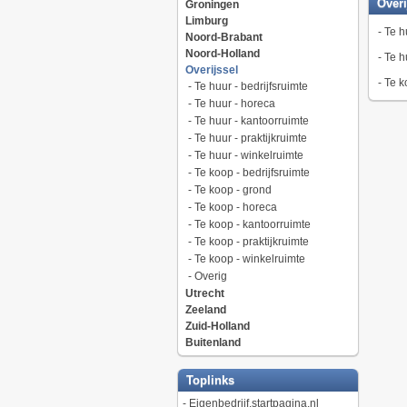
Overi
Groningen
Limburg
-
Te h
Noord-Brabant
Noord-Holland
-
Te h
Overijssel
-
Te k
-
Te huur - bedrijfsruimte
-
Te huur - horeca
-
Te huur - kantoorruimte
-
Te huur - praktijkruimte
-
Te huur - winkelruimte
-
Te koop - bedrijfsruimte
-
Te koop - grond
-
Te koop - horeca
-
Te koop - kantoorruimte
-
Te koop - praktijkruimte
-
Te koop - winkelruimte
-
Overig
Utrecht
Zeeland
Zuid-Holland
Buitenland
Toplinks
-
Eigenbedrijf.startpagina.nl