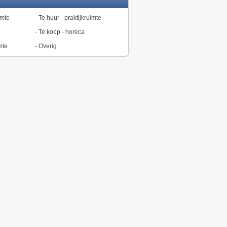
imte
-
Te huur - praktijkruimte
-
Te koop - horeca
mte
-
Overig