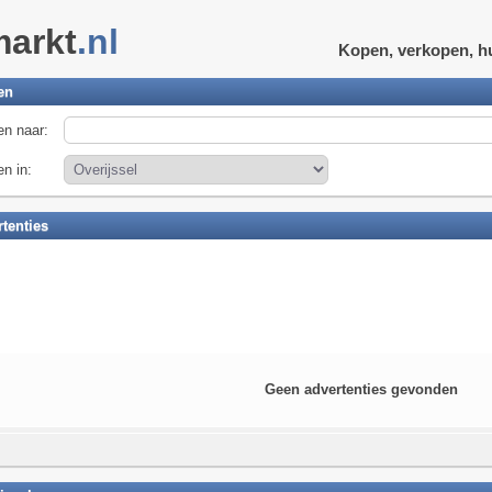
markt
.nl
Kopen, verkopen, h
en
n naar:
n in:
tenties
Geen advertenties gevonden