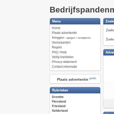
Bedrijfspanden
Menu
Zoek
Home
Zoeke
Plaats advertentie
Inloggen:
wijzigen / verwijderen
Zoeke
Voorwaarden
Regels
FAQ / Help
Adver
Veilig handelen
Privacy-statement
Contact informatie
gratis
Plaats advertentie
Rubrieken
Drenthe
Flevoland
Friesland
Gelderland