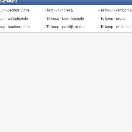
d-Brabant
uur - bedrijfsruimte
-
Te huur - horeca
-
Te huur - kantoorru
uur - winkelruimte
-
Te koop - bedrijfsruimte
-
Te koop - grond
oop - kantoorruimte
-
Te koop - praktijkruimte
-
Te koop - winkelrui