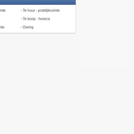
imte
-
Te huur - praktijkruimte
-
Te koop - horeca
mte
-
Overig