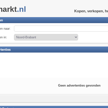
markt
.nl
Kopen, verkopen, h
en
n naar:
n in:
tenties
Geen advertenties gevonden