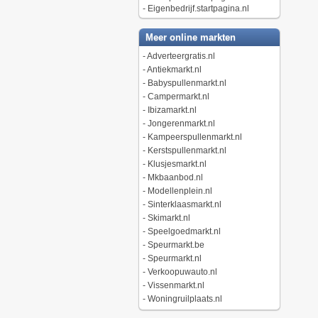
-
Eigenbedrijf.startpagina.nl
Meer online markten
-
Adverteergratis.nl
-
Antiekmarkt.nl
-
Babyspullenmarkt.nl
-
Campermarkt.nl
-
Ibizamarkt.nl
-
Jongerenmarkt.nl
-
Kampeerspullenmarkt.nl
-
Kerstspullenmarkt.nl
-
Klusjesmarkt.nl
-
Mkbaanbod.nl
-
Modellenplein.nl
-
Sinterklaasmarkt.nl
-
Skimarkt.nl
-
Speelgoedmarkt.nl
-
Speurmarkt.be
-
Speurmarkt.nl
-
Verkoopuwauto.nl
-
Vissenmarkt.nl
-
Woningruilplaats.nl