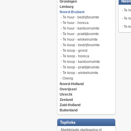
Noor
Groningen
Limburg
-
Te h
Noord-Brabant
-
Te huur - bedrijfsruimte
-
Te h
-
Te huur - horeca
-
Te k
-
Te huur - kantoorruimte
-
Te huur - praktijkruimte
-
Te huur - winkelruimte
-
Te koop - bedrijfsruimte
-
Te koop - grond
-
Te koop - horeca
-
Te koop - kantoorruimte
-
Te koop - praktijkruimte
-
Te koop - winkelruimte
-
Overig
Noord-Holland
Overijssel
Utrecht
Zeeland
Zuid-Holland
Buitenland
Toplinks
-
Marktplaats.startpagina.nl